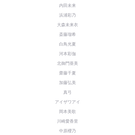
内田未来
浜浦彩乃
大森未来衣
斎藤瑠希
白鳥光夏
河本彩伽
北御門亜美
齋藤千夏
加藤弘美
真弓
アイザワアイ
岡本美歌
川崎愛香里
中原櫻乃