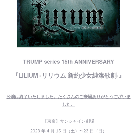
TRUMP series 15th ANNIVERSARY
『LILIUM -リリウム 新約少女純潔歌劇-』
公演は終了いたしました。たくさんのご来場ありがとうございま
した。
【東京】サンシャイン劇場
2023 年 4 月 15 日（土）〜23 日（日）