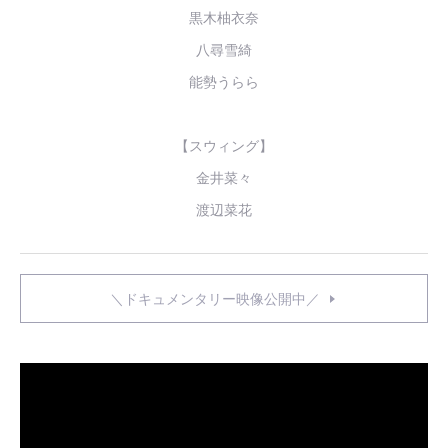
黒木柚衣奈
八尋雪綺
能勢うらら
【スウィング】
金井菜々
渡辺菜花
＼ドキュメンタリー映像公開中／